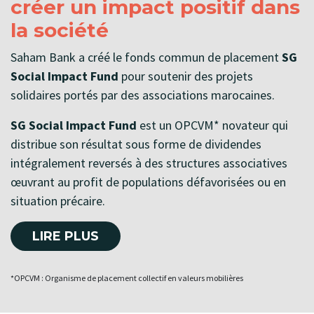
créer un impact positif dans
la société
Saham Bank a créé le fonds commun de placement
SG
Social Impact Fund
pour soutenir des projets
solidaires portés par des associations marocaines.
SG Social Impact Fund
est un OPCVM* novateur qui
distribue son résultat sous forme de dividendes
intégralement reversés à des structures associatives
œuvrant au profit de populations défavorisées ou en
situation précaire.
Ainsi, dans une démarche sociale et solidaire, les
LIRE PLUS
investisseurs, aussi bien acteurs institutionnels,
qu’entreprises ou personnes physiques, renoncent
*OPCVM : Organisme de placement collectif en valeurs mobilières
volontairement à la plus-value générée par leur
placement. Les revenus générés sont injectés dans le